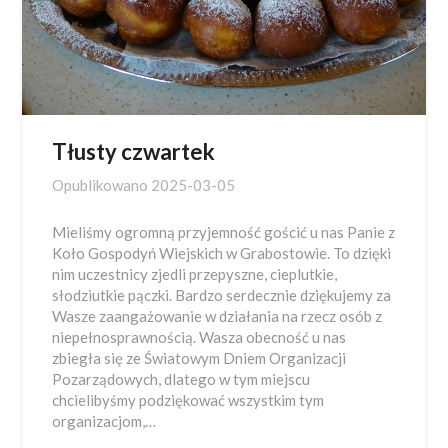
Tłusty czwartek
Opublikowano
2025-03-05
Mieliśmy ogromną przyjemność gościć u nas Panie z
Koło Gospodyń Wiejskich w Grabostowie. To dzięki
nim uczestnicy zjedli przepyszne, cieplutkie,
słodziutkie pączki. Bardzo serdecznie dziękujemy za
Wasze zaangażowanie w działania na rzecz osób z
niepełnosprawnością. Wasza obecność u nas
zbiegła się ze Światowym Dniem Organizacji
Pozarządowych, dlatego w tym miejscu
chcielibyśmy podziękować wszystkim tym
organizacjom,…