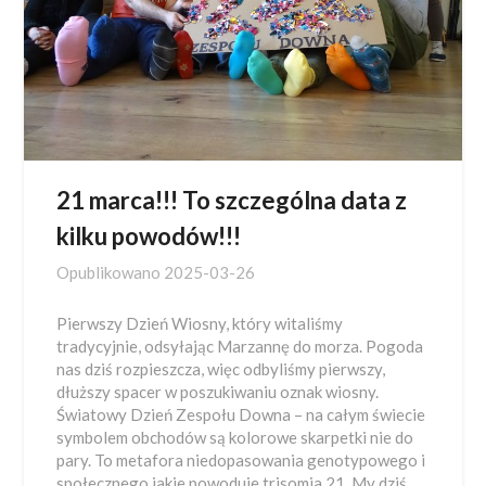
21 marca!!! To szczególna data z
kilku powodów!!!
Opublikowano
2025-03-26
Pierwszy Dzień Wiosny, który witaliśmy
tradycyjnie, odsyłając Marzannę do morza. Pogoda
nas dziś rozpieszcza, więc odbyliśmy pierwszy,
dłuższy spacer w poszukiwaniu oznak wiosny.
Światowy Dzień Zespołu Downa – na całym świecie
symbolem obchodów są kolorowe skarpetki nie do
pary. To metafora niedopasowania genotypowego i
społecznego jakie powoduje trisomia 21. My dziś