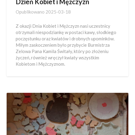
Dzień Kobiet i Mężczyzn
Opublikowano
2025-03-18
Z okazji Dnia Kobiet i Mężczyzn nasi uczestnicy
otrzymali niespodziankę w postaci kawy, słodkiego
poczęstunku oraz kwiatów i drobnych upominków.
Miłym zaskoczeniem było przybycie Burmistrza
Zelowa Pana Kamila Świtały, który po złożeniu
życzeń, również wręczył kwiaty wszystkim
Kobietom i Mężczyznom.