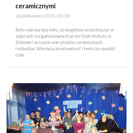
ceramicznymi
Opublikowano
2025-03-18
Było nam bardzo miło, że mogliśmy uczestniczyć w
zajęciach zorganizowanych przez Dom Kultury w
Zelowie i w czasie warsztatów ceramicznych
rozbudzać dziecięcą kreatywność i twórczo spędzić
czas.