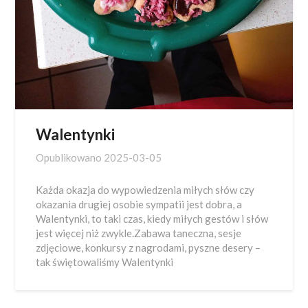
Walentynki
Opublikowano
2025-03-05
Każda okazja do wypowiedzenia miłych słów czy
okazania drugiej osobie sympatii jest dobra, a
Walentynki, to taki czas, kiedy miłych gestów i słów
jest więcej niż zwykle.Zabawa taneczna, sesje
zdjęciowe, konkursy z nagrodami, pyszne desery –
tak świętowaliśmy Walentynki