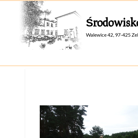
Skip
to
Środowisk
content
Walewice 42, 97-425 Ze