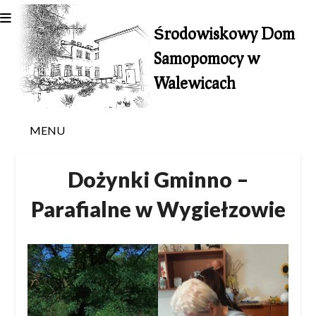
Skip
to
Środowiskowy Dom
content
Samopomocy w
Walewicach
MENU
Dożynki Gminno –
Parafialne w Wygiełzowie