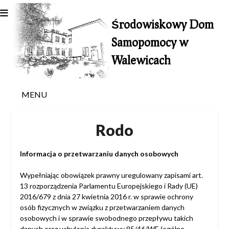
Skip
to
Środowiskowy Dom
content
Samopomocy w
Walewicach
MENU
Rodo
Informacja o przetwarzaniu danych osobowych
Wypełniając obowiązek prawny uregulowany zapisami art.
13 rozporządzenia Parlamentu Europejskiego i Rady (UE)
2016/679 z dnia 27 kwietnia 2016 r. w sprawie ochrony
osób fizycznych w związku z przetwarzaniem danych
osobowych i w sprawie swobodnego przepływu takich
danych oraz uchylenia dyrektywy 95/46/WE (ogólne