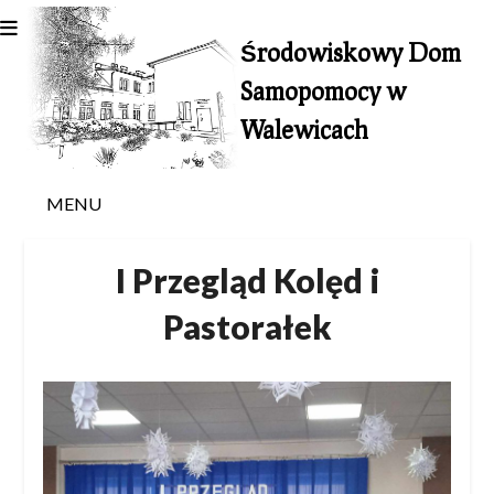
Skip
to
Środowiskowy Dom
content
Samopomocy w
Walewicach
MENU
I Przegląd Kolęd i
Pastorałek