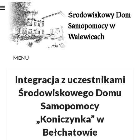
Skip
to
Środowiskowy Dom
content
Samopomocy w
Walewicach
MENU
Integracja z uczestnikami
Środowiskowego Domu
Samopomocy
„Koniczynka” w
Bełchatowie