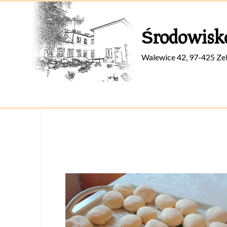
Skip
to
Środowisk
content
Walewice 42, 97-425 Ze