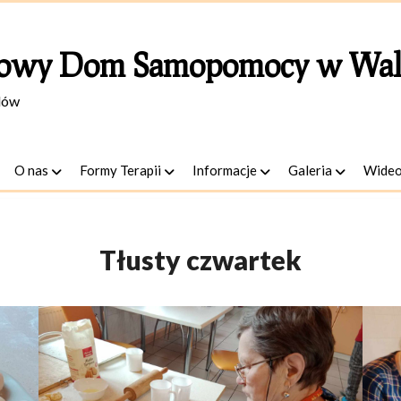
owy Dom Samopomocy w Wal
lów
O nas
Formy Terapii
Informacje
Galeria
Wide
Tłusty czwartek