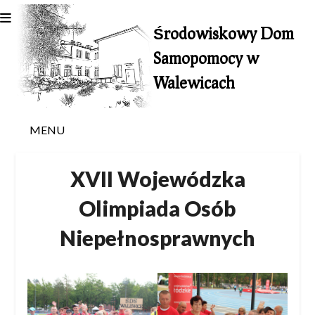
Skip
to
Środowiskowy Dom
content
Samopomocy w
Walewicach
MENU
XVII Wojewódzka
Olimpiada Osób
Niepełnosprawnych