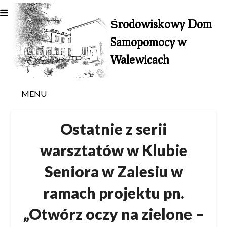
Skip
to
Środowiskowy Dom
content
Samopomocy w
Walewicach
MENU
Ostatnie z serii
warsztatów w Klubie
Seniora w Zalesiu w
ramach projektu pn.
„Otwórz oczy na zielone –