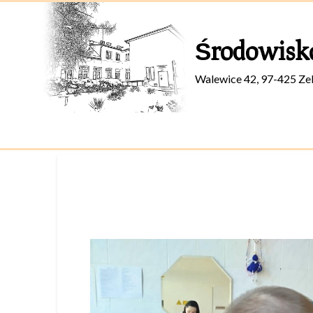
Skip
to
Środowisk
content
Walewice 42, 97-425 Ze