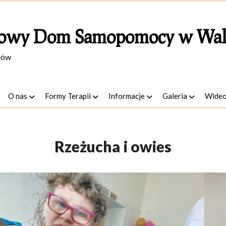
owy Dom Samopomocy w Wal
lów
O nas
Formy Terapii
Informacje
Galeria
Wide
Rzeżucha i owies